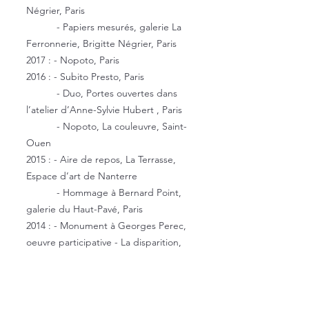
Négrier, Paris
- Papiers mesurés, galerie La
Ferronnerie, Brigitte Négrier, Paris
2017 : - Nopoto, Paris
2016 : - Subito Presto, Paris
- Duo, Portes ouvertes dans
l’atelier d’Anne-Sylvie Hubert , Paris
- Nopoto, La couleuvre, Saint-
Ouen
2015 : - Aire de repos, La Terrasse,
Espace d’art de Nanterre
- Hommage à Bernard Point,
galerie du Haut-Pavé, Paris
2014 : - Monument à Georges Perec,
oeuvre participative - La disparition,
galerie Dix9, Paris
- Lettres de Babel, Invitation de
Corinne Laroche et Didier Béquillard,
Paris