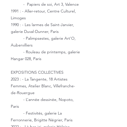
- Papiers de soi, Art 3, Valence
1991 : - Aller-retour, Centre Culturel,
Limoges
1990 : - Les larmes de Saint-Janvier,
galerie Duval-Dunner, Paris
- Palimpsestes, galerie Art’O,
Aubervilliers
- Rouleau de printemps, galerie
Hangar 028, Paris
EXPOSITIONS COLLECTIVES
2023 : - La Tangente, 18 Artistes
Femmes, Atelier Blanc, Villefranche-
de-Rouergue
- L’année dessinée, Nopoto,
Paris
- Festivités, galerie La
Ferronnerie, Brigitte Négrier, Paris
2022 : - Là-bas ici, galerie Héloise,