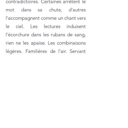
contradictoires. Certaines arrêtent le
mot dans sa chute, d'autres
l'accompagnent comme un chant vers
le ciel. Les lectures induisent
l'écorchure dans les rubans de sang,
rien ne les apaise. Les combinaisons
légères. Familières de l'air. Servant
une scène injouable deux fois.
Résonnant silencieusement dans la
lumière.
Les mots auront connu tous les
avatars. C'est ça leur beauté tendue,
sur l'étoffe, fine. Plantés par des
aiguilles pas toujours douces, les
mots ont été écrits patiemment,